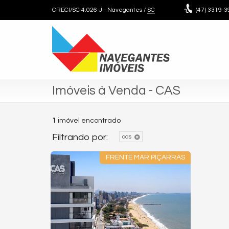
CRECI/SC 4.026-J
- Navegantes /
SC
(47)
3319-3
Imóveis à Venda - CAS
1
imóvel encontrado
Filtrando por:
cas
FRENTE MAR PIÇARRAS