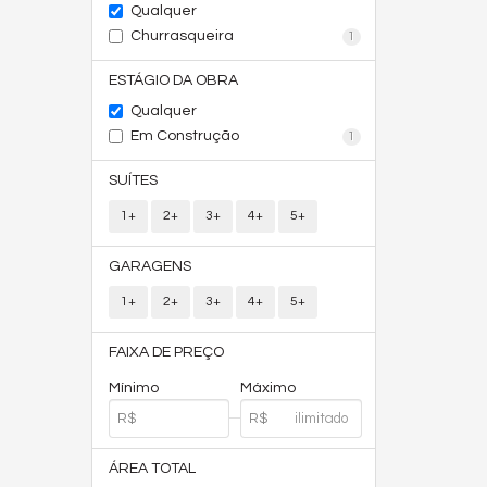
Qualquer
Churrasqueira
1
ESTÁGIO DA OBRA
Qualquer
Em Construção
1
SUÍTES
1+
2+
3+
4+
5+
GARAGENS
1+
2+
3+
4+
5+
FAIXA DE PREÇO
Mínimo
Máximo
ÁREA TOTAL