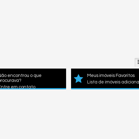
Não encontrou o que
Meus imóveis Favoritos
procurava?
Lista de imóveis adicion
Entre em contato