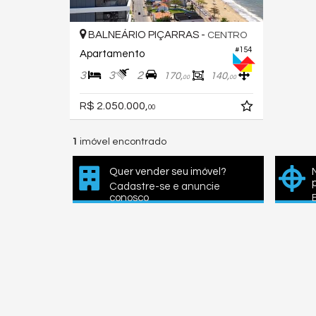
BALNEÁRIO PIÇARRAS -
CENTRO
#154
Apartamento
3
3
2
170,
140,
00
00
R$ 2.050.000,
00
1
imóvel encontrado
Quer vender seu imóvel?
Cadastre-se e anuncie
conosco