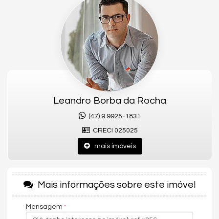
A experiência DUO SUITES traduzida em ambientes bem
distribuídos, que unem intimidade e convivência com leveza.
Metragem
80m² privativos
suites
2 suítes
sacada
Leandro Borba da Rocha
Sacada com churrasqueira
(47) 9.9925-1831
lavabo
CRECI 025025
Até 2 vagas de garagem
mais imóveis
Características do Imóvel
Sacada com Churrasqueira
Sala de Estar
Mais informações sobre este imóvel
Lavabo
Suíte Standard
Mensagem
Piso Porcelanato
Vista Livre