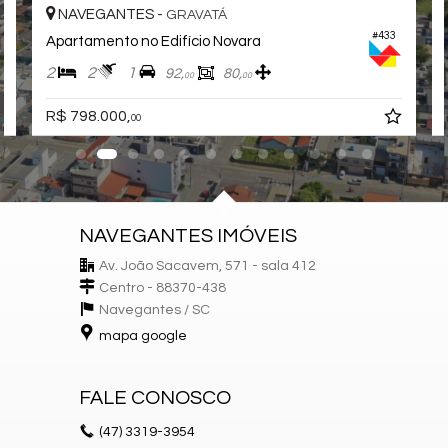
NAVEGANTES -
GRAVATÁ
#433
Apartamento no Edifício Novara
2
2
1
92,
80,
00
00
R$ 798.000,
00
NAVEGANTES IMÓVEIS
Av. João Sacavem, 571 - sala 412
Centro - 88370-438
Navegantes /
SC
mapa google
FALE CONOSCO
(47)
3319-3954