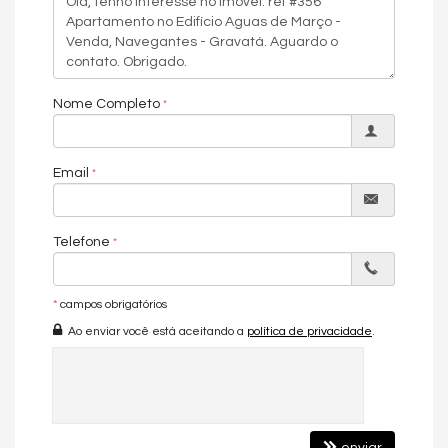
Acabamento em Gesso
Características do Empreendimento
Bar
Sala de Jogos
Salão de Festas
Nome Completo
Piscina
Spa
Espaço Fitness
Brinquedoteca
Email
Piscina Infantil
Elevador
Deck Molhado
Lounge
Telefone
*
campos obrigatórios
Ao enviar você está aceitando a
política de privacidade
.