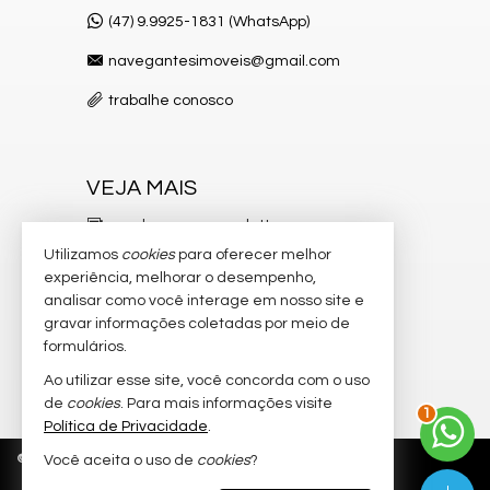
(47) 9.9925-1831 (WhatsApp)
navegantesimoveis@gmail.com
trabalhe conosco
VEJA MAIS
receba nosso newsletter
Utilizamos
cookies
para oferecer melhor
indicadores financeiros
experiência, melhorar o desempenho,
analisar como você interage em nosso site e
cadastre seu imóvel
gravar informações coletadas por meio de
imóveis favoritos
formulários.
Ao utilizar esse site, você concorda com o uso
2
mapa de imóveis
de
cookies
. Para mais informações visite
Política de Privacidade
.
©
2026
CRECI/SC 4.026-J
Política de Privacidade
Você aceita o uso de
cookies
?