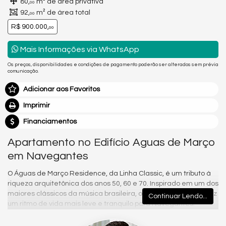
80,
m² de área privativa
00
92,
m² de área total
00
R$ 900.000,
00
Mais Informações via WhatsApp
Os preços, disponibilidades e condições de pagamento poderão ser alterados sem prévia
comunicação.
Adicionar aos Favoritos
Imprimir
Financiamentos
Apartamento no Edifício Aguas de Março
em Navegantes
O Águas de Março Residence, da Linha Classic, é um tributo à
riqueza arquitetônica dos anos 50, 60 e 70. Inspirado em um dos
maiores clássicos da música brasileira, o empreendimento traz
Continuar Lendo...
um ritmo de vida mais leve e tranquilo para Navegantes.
Tipo 4