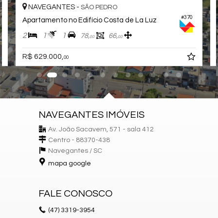
NAVEGANTES -
SÃO PEDRO
#370
Apartamento no Edifício Costa de La Luz
2
1
1
78,
66,
00
00
R$ 629.000,
00
NAVEGANTES IMÓVEIS
Av. João Sacavem, 571 - sala 412
Centro - 88370-438
Navegantes /
SC
mapa google
FALE CONOSCO
(47)
3319-3954