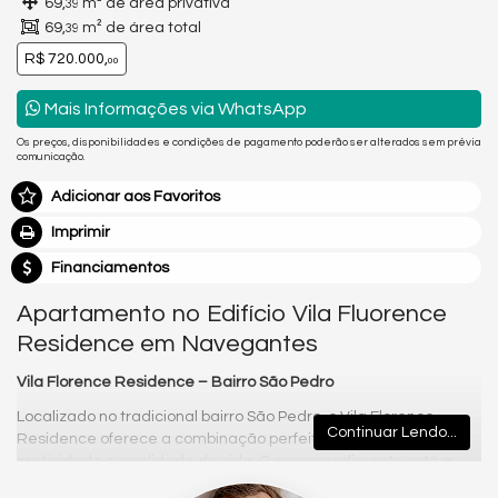
69,
m² de área privativa
39
69,
m² de área total
39
R$ 720.000,
00
Mais Informações via WhatsApp
Os preços, disponibilidades e condições de pagamento poderão ser alterados sem prévia
comunicação.
Adicionar aos Favoritos
Imprimir
Financiamentos
Apartamento no Edifício Vila Fluorence
Residence em Navegantes
Vila Florence Residence – Bairro São Pedro
Localizado no tradicional bairro São Pedro, o Vila Florence
Continuar Lendo...
Residence oferece a combinação perfeita entre conforto,
praticidade e qualidade de vida. O empreendimento está a
poucos passos do mar, em uma região conhecida por sua