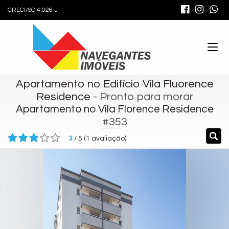
CRECI/SC 4.026-J
Apartamento no Edifício Vila Fluorence
Residence
- Pronto para morar
Apartamento no Vila Florence Residence
#353
3
/
5
(
1
avaliação)