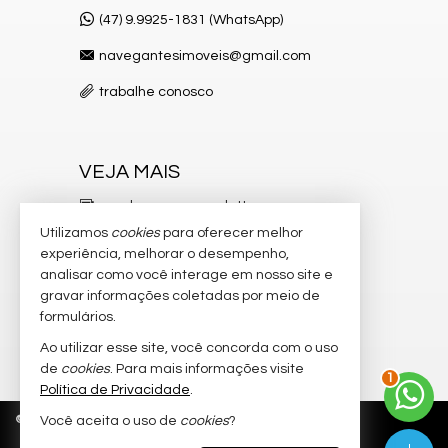
(47) 9.9925-1831 (WhatsApp)
navegantesimoveis@gmail.com
trabalhe conosco
VEJA MAIS
receba nosso newsletter
Utilizamos
cookies
para oferecer melhor
indicadores financeiros
experiência, melhorar o desempenho,
analisar como você interage em nosso site e
cadastre seu imóvel
gravar informações coletadas por meio de
imóveis favoritos
formulários.
Ao utilizar esse site, você concorda com o uso
mapa de imóveis
2
de
cookies
. Para mais informações visite
Política de Privacidade
.
©
2026
CRECI/SC 4.026-J
Política de Privacidade
Você aceita o uso de
cookies
?