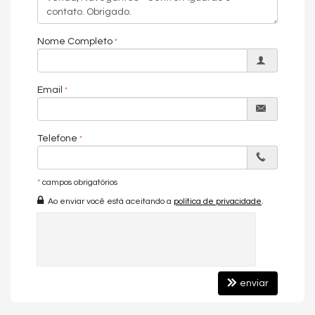
Características do Imóvel
Área de Serviço
Hidromassagem
Nome Completo
Lavabo
Banheiro Social
Suíte Master
Piso Porcelanato
Email
Características do Empreendimento
Piscina
Telefone
*
campos obrigatórios
Ao enviar você está aceitando a
política de privacidade
.
enviar