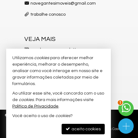
navegantesimoveis@gmail.com
trabalhe conosco
VEJA MAIS
receba nosso newsletter
Utilizamos
cookies
para oferecer melhor
indicadores financeiros
experiência, melhorar o desempenho,
analisar como você interage em nosso site e
cadastre seu imóvel
gravar informações coletadas por meio de
imóveis favoritos
formulários.
Ao utilizar esse site, você concorda com o uso
2
mapa de imóveis
de
cookies
. Para mais informações visite
Política de Privacidade
.
©
2026
CRECI/SC 4.026-J
Política de Privacidade
Você aceita o uso de
cookies
?
aceito cookies
Site para imobiliárias
: Castel Digital