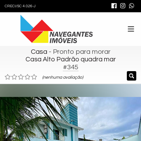
CRECI/SC 4.026-J
Casa
- Pronto para morar
Casa Alto Padrão quadra mar
#345
(nenhuma avaliação)