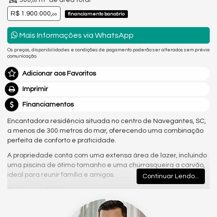
300,
m² de área total
00
R$ 1.900.000,
financiamento bancário
00
Mais Informações via WhatsApp
Os preços, disponibilidades e condições de pagamento poderão ser alterados sem prévia
comunicação.
Adicionar aos Favoritos
Imprimir
Financiamentos
Encantadora residência situada no centro de Navegantes, SC,
a menos de 300 metros do mar, oferecendo uma combinação
perfeita de conforto e praticidade.
A propriedade conta com uma extensa área de lazer, incluindo
uma piscina de ótimo tamanho e uma churrasqueira a carvão,
ideal para reunir família e amigos.
Continuar Lendo...
Destaques do imóvel:
3 dormitórios, sendo uma suíte master.
Sala espaçosa com pé direito duplo, proporcionando