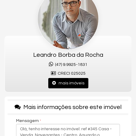
luminosidade e amplitude.
Cozinha gourmet equipada, perfeita para chefs e amantes
de gastronomia.
Escritório para trabalho ou estudos.
Lavabo elegante.
Banheira de hidromassagem para momentos de
relaxamento.
Closet para organização eficiente.
Acabamento da escada em pedra e inox, conferindo um
Leandro Borba da Rocha
toque sofisticado.
(47) 9.9925-1831
Área externa e garagem:
CRECI 025025
mais imóveis
Piscina grande
Quintal generoso e bem cuidado.
Espaço com churrasqueira a carvão.
Garagem coberta para maior comodidade.
Mais informações sobre este imóvel
Esta linda residência oferece um estilo de vida confortável e
uma localização imbatível, ideal para quem valoriza
Mensagem
comodidade e proximidade do mar.