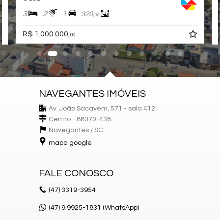
3
2
1
320,
00
R$ 1.000.000,
00
NAVEGANTES IMÓVEIS
Av. João Sacavem, 571 - sala 412
Centro - 88370-438
Navegantes /
SC
mapa google
FALE CONOSCO
(47)
3319-3954
(47) 9.9925-1831 (WhatsApp)