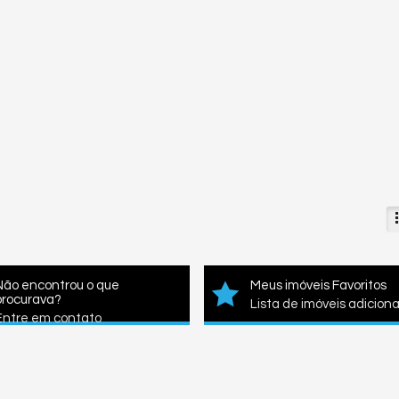
Não encontrou o que
Meus imóveis Favoritos
procurava?
Lista de imóveis adicion
Entre em contato