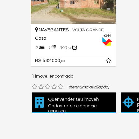
NAVEGANTES -
VOLTA GRANDE
#344
Casa
2
1
390,
00
R$ 532.000,
00
1
imóvel encontrado
(nenhuma avaliação)
Quer vender seu imóvel?
Cadastre-se e anuncie
conosco