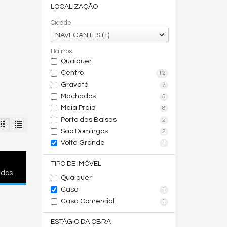
LOCALIZAÇÃO
Cidade
NAVEGANTES (1)
Bairros
Qualquer
Centro
12
Gravatá
7
Machados
3
Meia Praia
8
Porto das Balsas
2
São Domingos
2
Volta Grande
1
TIPO DE IMÓVEL
ados
Qualquer
Casa
1
Casa Comercial
1
ESTÁGIO DA OBRA