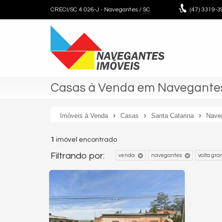
CRECI/SC 4.026-J
- Navegantes /
SC
(47)
3319-3
Casas à Venda em Navegantes
Imóveis à Venda
Casas
Santa Catarina
Nave
1
imóvel encontrado
Filtrando por:
venda
navegantes
volta gr