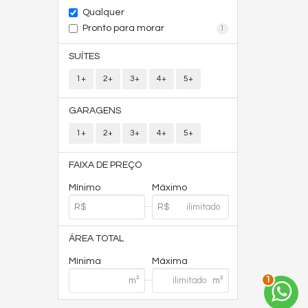
Qualquer
Pronto para morar
1
SUÍTES
1+
2+
3+
4+
5+
GARAGENS
1+
2+
3+
4+
5+
FAIXA DE PREÇO
Mínimo
Máximo
ÁREA TOTAL
Mínima
Máxima
1