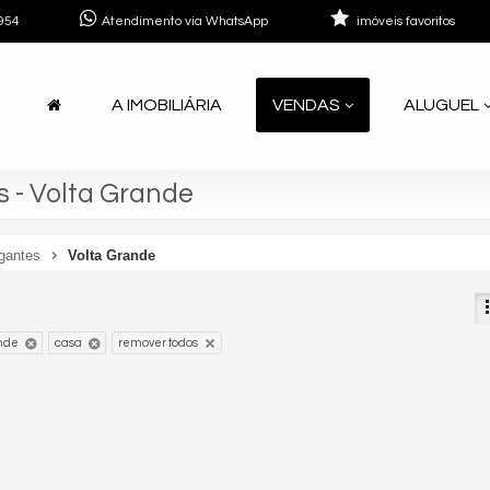
954
Atendimento via WhatsApp
imóveis favoritos
A IMOBILIÁRIA
VENDAS
ALUGUEL
 - Volta Grande
gantes
Volta Grande
ande
casa
remover todos