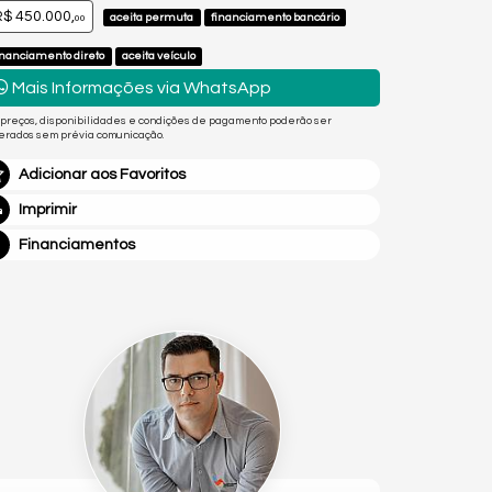
$ 450.000,
aceita permuta
financiamento bancário
00
inanciamento direto
aceita veículo
Mais Informações via WhatsApp
 preços, disponibilidades e condições de pagamento poderão ser
terados sem prévia comunicação.
Adicionar aos Favoritos
Imprimir
Financiamentos