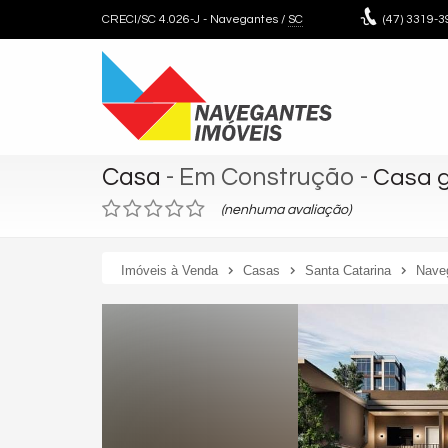
CRECI/SC 4.026-J
- Navegantes /
SC
(47)
3319-3
Casa
- Em Construção
-
Casa 
(nenhuma avaliação)
Imóveis à Venda
Casas
Santa Catarina
Nave