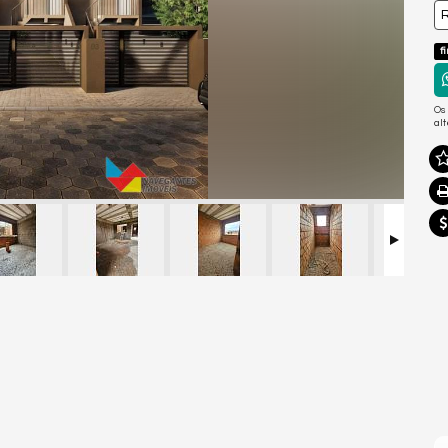
R
f
Os
al