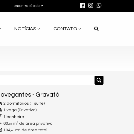
encontre rápido
NOTÍCIAS
CONTATO
avegantes
-
Gravatá
2 dormitórios (1 suíte)
1 vaga (Privativa)
1 banheiro
63,
m² de área privativa
00
104,
m² de área total
00