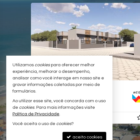
Utilizamos
cookies
para oferecer melhor
experiência, melhorar o desempenho,
analisar como você interage em nosso site e
gravar informações coletadas por meio de
NAVEGANTES -
MEIA PRAIA
formulários.
#350
#41
Casa
Ao utilizar esse site, você concorda com o uso
2
1
1
86,
52,
00
00
de
cookies
. Para mais informações visite
Política de Privacidade
.
R$ 425.000,
00
Você aceita o uso de
cookies
?
aceito cookies