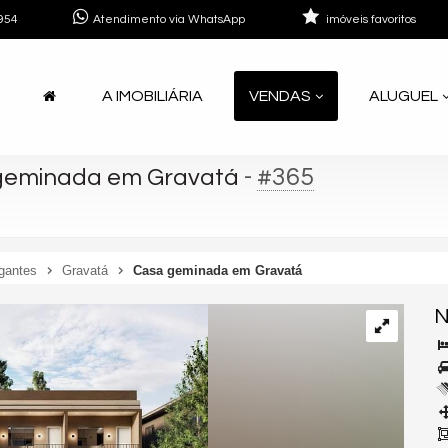
954
Atendimento via WhatsApp
imóveis favoritos
A IMOBILIÁRIA
VENDAS
ALUGUEL
-
#365
geminada em Gravatá
gantes
Gravatá
Casa geminada em Gravatá
N