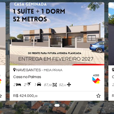
NAVEGANTES -
MEIA PRAIA
6
#388
Casa no Palmas
2
2
1
87,
52,
50
00
R$ 424.000,
R
00