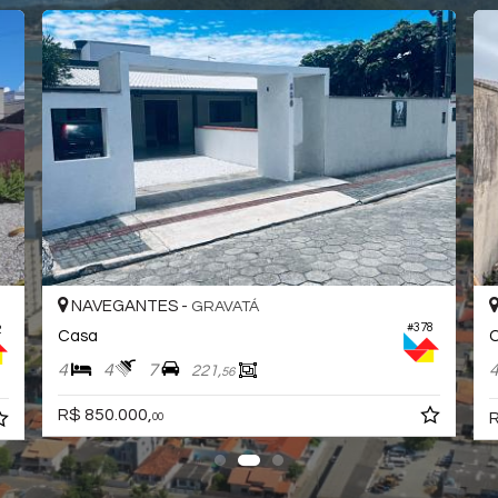
NAVEGANTES -
GRAVATÁ
#378
2
Casa
4
4
7
221,
56
R$ 850.000,
R
00