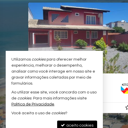
Utilizamos
cookies
para oferecer melhor
experiência, melhorar o desempenho,
analisar como você interage em nosso site e
gravar informações coletadas por meio de
NAVEGANTES -
SÃO DOMINGOS
formulários.
#398
#29
Casa
Ao utilizar esse site, você concorda com o uso
3
3
2
442,
160,
00
00
de
cookies
. Para mais informações visite
Política de Privacidade
.
R$ 900.000,
00
Você aceita o uso de
cookies
?
aceito cookies