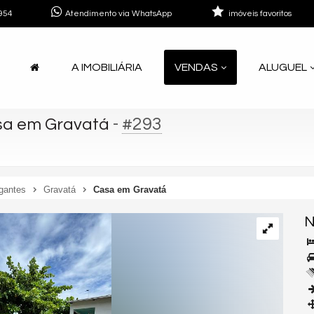
954
Atendimento via WhatsApp
imóveis favoritos
A IMOBILIÁRIA
VENDAS
ALUGUEL
-
#293
a em Gravatá
gantes
Gravatá
Casa em Gravatá
N