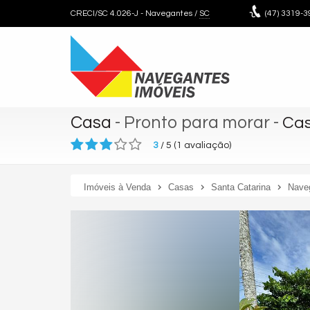
CRECI/SC 4.026-J
- Navegantes /
SC
(47)
3319-3
Casa
- Pronto para morar
-
Cas
3
/
5
(
1
avaliação)
Imóveis à Venda
Casas
Santa Catarina
Nave