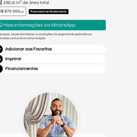
290,
m² de área total
50
$ 670.000,
financiamento bancário
00
Mais Informações via WhatsApp
 preços, disponibilidades e condições de pagamento poderão ser
terados sem prévia comunicação.
Adicionar aos Favoritos
Imprimir
Financiamentos