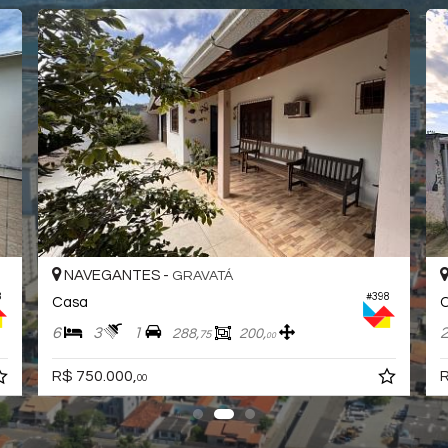
NAVEGANTES -
GRAVATÁ
3
#398
Casa
6
3
1
288,
200,
75
00
R$ 750.000,
R
00