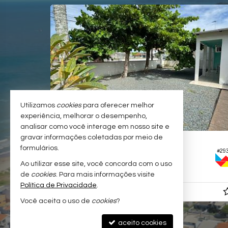
Utilizamos
cookies
para oferecer melhor
experiência, melhorar o desempenho,
analisar como você interage em nosso site e
gravar informações coletadas por meio de
NAVEGANTES -
GRAVATÁ
formulários.
#351
#29
Casa
Ao utilizar esse site, você concorda com o uso
3
2
2
290,
130,
50
00
de
cookies
. Para mais informações visite
Política de Privacidade
.
R$ 670.000,
00
Você aceita o uso de
cookies
?
aceito cookies