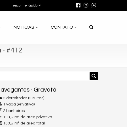
encontre rápido
NOTÍCIAS
CONTATO
-
#412
a
avegantes
-
Gravatá
2 dormitórios (2 suítes)
1 vaga (Privativa)
2 banheiros
103,
m² de área privativa
00
103,
m² de área total
00