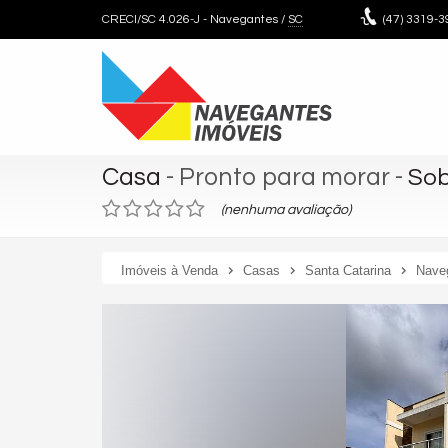
CRECI/SC 4.026-J
- Navegantes /
SC
(47)
3319-3
Casa
- Pronto para morar
-
Sob
(nenhuma avaliação)
Imóveis à Venda
Casas
Santa Catarina
Nave