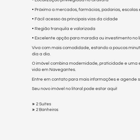
• Localização privilegiada no Gravatá
• Próximo a mercados, farmácias, padarias, escolas 
• Fácil acesso às principais vias da cidade
• Região tranquila e valorizada
• Excelente opção para moradia ou investimento no l
Viva com mais comodidade, estando a poucos minutos 
dia a dia.
O imóvel combina modernidade, praticidade e uma e
vida em Navegantes.
Entre em contato para mais informações e agende su
Seu novo imóvel no litoral pode estar aqui!
2 Suítes
2 Banheiros